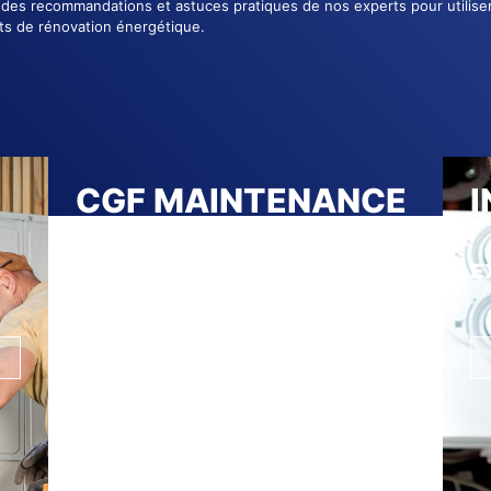
z des recommandations et astuces pratiques de nos experts pour utilis
s de rénovation énergétique.
CGF MAINTENANCE
À VOTRE
SERVICE
E
Nos engagements