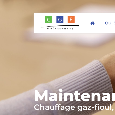
QUI
Maintena
Chauffage gaz-fioul,