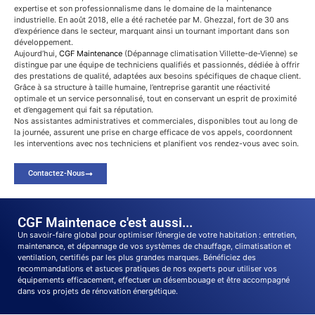
expertise et son professionnalisme dans le domaine de la maintenance
industrielle. En août 2018, elle a été rachetée par M. Ghezzal, fort de 30 ans
d’expérience dans le secteur, marquant ainsi un tournant important dans son
développement.
Aujourd’hui,
CGF Maintenance
(Dépannage climatisation Villette-de-Vienne) se
distingue par une équipe de techniciens qualifiés et passionnés, dédiée à offrir
des prestations de qualité, adaptées aux besoins spécifiques de chaque client.
Grâce à sa structure à taille humaine, l’entreprise garantit une réactivité
optimale et un service personnalisé, tout en conservant un esprit de proximité
et d’engagement qui fait sa réputation.
Nos assistantes administratives et commerciales, disponibles tout au long de
la journée, assurent une prise en charge efficace de vos appels, coordonnent
les interventions avec nos techniciens et planifient vos rendez-vous avec soin.
Contactez-Nous
CGF Maintenace c'est aussi...
Un savoir-faire global pour optimiser l’énergie de votre habitation : entretien,
maintenance, et dépannage de vos systèmes de chauffage, climatisation et
ventilation, certifiés par les plus grandes marques. Bénéficiez des
recommandations et astuces pratiques de nos experts pour utiliser vos
équipements efficacement, effectuer un désembouage et être accompagné
dans vos projets de rénovation énergétique.